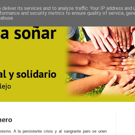
deliver its services and to analyze traffic. Your IP address and
formance and security metrics to ensure quality of service, ge
 abuse.
mero
anismo. A
la persistente crisis y al sangrante paro se unen