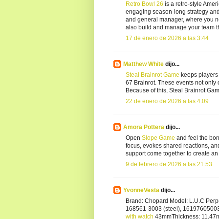
Retro Bowl 26
is a retro-style Amer
engaging season-long strategy and o
and general manager, where you not
also build and manage your team th
17 de enero de 2026 a las 3:44
Matthew White
dijo...
Steal Brainrot Game
keeps players 
67 Brainrot. These events not only 
Because of this, Steal Brainrot G
22 de enero de 2026 a las 4:09
Amora Pottera
dijo...
Open
Slope Game
and feel the bon
focus, evokes shared reactions, and
support come together to create an
9 de febrero de 2026 a las 21:53
YvonneVesta
dijo...
Brand: Chopard Model: L.U.C Per
168561-3003 (steel), 1619760500
with watch
43mmThickness: 11.47mmC