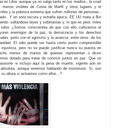
a en Libia -
aunque ya no salga tanto en los medios-, la cruel
es menos vi
sibles de Costa de Marfil y otros lugares y el
mbre y la pobreza extrema que sufren millones de personas -
ado-. Y en esta oscura y extraña época, EE UU mata a Bin
uerdo- saltándose leyes y soberanías y, lo
que es peor,
miles
 rubor. ¿Somos conscientes de que con ello cultivamos el
yores enemigos de la paz, la democracia y los derechos
les -junto con el egoísmo y la avaricia, entre otros- de los
manidad.
El odio puede ser hasta cierto punto comprensible
injusticia, pe
ro no se puede justificar nunca su puesta en
 mucho menos de manos de quienes representan o dicen
emos dotado para tratar de convivir juntos en paz. Que un
sesine -e incluyo aquí la pena de muerte, vigente aún en
n absoluta, aunque estemos hablando de monstruos. Sí, son
su altura si actuamos como ellos...?