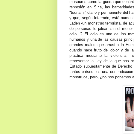
m
asacres como la guerra que continú
represión en Siria, las barbaridad
"tsunami" diario y permanente del ha
y que, según Intermón, está aument
Laden -un monstruo terrorista, de ac
de personas lo jalean sin el menor
odio...?
El odio es uno de los ma
humanos y una de las causas principa
gr
andes males que arrastra la Hu
cuando nace fruto del dolor y de la 
práctica mediante la violencia,
representar la Ley de la que nos h
Estado supuestamente de Derecho a
tantos países- es una contradicció
monstruos, pero, ¿no nos ponemos a 