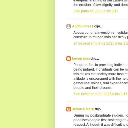
extrajudicial killing of Bin Laden w
the erosion of law, dignity, and de
3 de junio de 2025 a las 6:16
AESSuccess
dijo...
Aboga por una inversión en solida
construir un mundo más pacífico y j
24 de septiembre de 2025 a las 2:
keven john
dijo...
People refers to providing individua
being judged. Individuals can be m
this makes the society more inspire
attitude is encouraged with the hel
gather real voices, real experiences
people and their dreams.
5 de noviembre de 2025 a las 2:15
Jessica Mark
dijo...
During my postgraduate studies, I c
prioritises people first, fostering
respect. Although it was difficult 