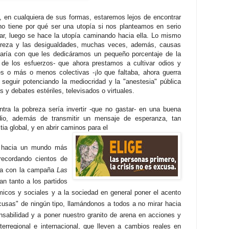
, en cualquiera de sus formas, estaremos lejos de encontrar
o tie
ne por qué ser una utopía si nos planteamos en serio
dar, luego se hace la utopía caminando hacia ella. Lo mismo
breza y las desigualdades, muchas veces, además, causas
staría con que les dedicáramos un pequeño porcentaje de la
 de los esfuerzos- que ahora prestamos a cultivar odios y
 o más o menos colectivas -¡lo que faltaba, ahora guerra
 seguir potenciando la mediocridad y la "anestesia" pública
s y debates estériles, televisados o virtuales.
ntra la po
breza sería invertir -que no gast
ar- en una buena
odio, además de transmitir un mensaje de esperanza, tan
ia global, y en abrir caminos para el
vo hacia un mundo más
 recordando cientos de
za con la campaña
Las
n tanto a los partidos
icos y sociales y a la sociedad en general poner el acento
usas" de ningún tipo, llamándonos a todos a no mirar hacia
nsabilidad y a poner nuestro granito de arena en acciones y
te
rregional e internacional, que lleven a cambios reales en