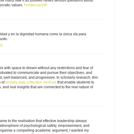
hile many saw it as justified raises serious questions about
mocratic values.
FondecranVIP
ridad y en la dignidad humana como la única vía para
usto.
20
ls with space to dream without any restrictions and fear of
otivated to communicate and pursue their objectives, and
d, well-balanced, and progressive. In scholarly research, this
p of
primary data collection services
that enable students to
, and real insights that are connected to the real nature of
ame to the realisation that effective leadership always
 an atmosphere of psychological safety, empowerment, and
to organise a compelling academic argument, I wanted my