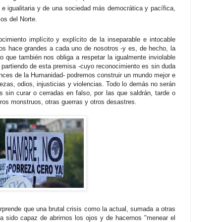
igualitaria y de una sociedad más democrática y pacífica,
os del Norte.
cimiento implícito y explícito de la insep
ar
able e intocable
os hace grandes a cada uno de nosotros -y es, de hecho, la
que también nos obliga a respetar la igualmente inviolable
lo partiendo de esta premisa -cuyo reconocimiento es sin duda
ances de la Humanidad- podremos construir un mundo mejor e
brezas,
odios, injusticias y violencias. Todo lo demás no serán
 sin curar o cerradas en falso, por las que saldrán, tarde o
ros monstruos, otras guerras y otros desastres.
prende que una brutal crisis como la actual, sumada a otras
ya sido capaz de abrirnos los ojos y de hacernos "menear el