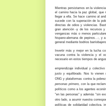
Mientras persistamos en la violencia
el camino hacia la paz global, que n
llegar a ella. Se hace camino al an
sucede con la superación de la po
directas de odios y violencias. Ba
gran atención -y de los recursos y
venganzas más o menos particulares
hispano-alemana de pepinos...-, y a
general mediante bodrios barriobajero
In
vertir más y mejor en la lucha co
vacuna contra la violencia y el 
necesario en estos tiempos de angust
emprendizaje individual y colecti
justo y equilibrado. Nos lo vienen
ONG y plataformas contra la pobre
personas primero,
con la que reclama
políticos como a los agente
s económ
"en la
s personas" y además "sin exc
otro lado, a asumir nuestra cor
respo
políticas de solidaridad colectiva, in