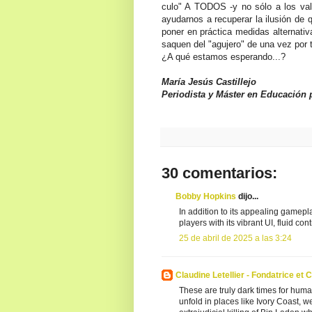
culo" A TODOS -y no sólo a los val
ayudarnos a recuperar la ilusión de 
poner en práctica medidas alternativ
saquen del "agujero" de una vez por 
¿A qué estamos esperando...?
María Jesús Castillejo
Periodista y
Máster en Educación p
30 comentarios:
Bobby Hopkins
dijo...
In addition to its appealing gamepl
players with its vibrant UI, fluid co
25 de abril de 2025 a las 3:24
Claudine Letellier - Fondatrice e
These are truly dark times for huma
unfold in places like Ivory Coast, w