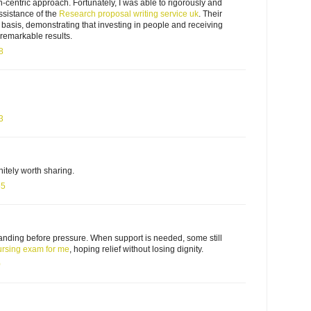
centric approach. Fortunately, I was able to rigorously and
ssistance of the
Research proposal writing service uk
. Their
basis, demonstrating that investing in people and receiving
remarkable results.
8
3
nitely worth sharing.
55
anding before pressure. When support is needed, some still
ursing exam for me
, hoping relief without losing dignity.
0