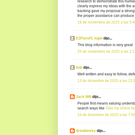
research to demonstrate this human-
clearly express my ideas with the a
backing gave my proposal a strong 
the proper assistance can produce 
18 de noviembre de 2025 a las 5:4
EZPassFL login
dijo...
This blog information is very great
25 de noviembre de 2025 a las 2:1
bob
dijo...
Well written and easy to follow, defi
13 de diciembre de 2025 a las 23:
Jack Will
dijo...
People first means valuing underst
search ways like
Take my online N
24 de diciembre de 2025 a las 7:0
drewbinsky
dijo...