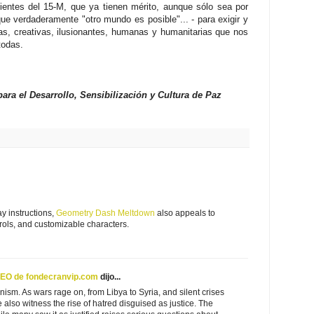
ientes del 15-M, que ya tienen mérito, aunque sólo sea por
que verdaderamente "otro mundo es posible"... - para exigir y
as, creativas, ilusionantes, humanas y humanitarias que nos
todas.
ara el Desarrollo, Sensibilización y Cultura de Paz
ay instructions,
Geometry Dash Meltdown
also appeals to
ntrols, and customizable characters.
t CEO de fondecranvip.com
dijo...
nism. As wars rage on, from Libya to Syria, and silent crises
e also witness the rise of hatred disguised as justice. The