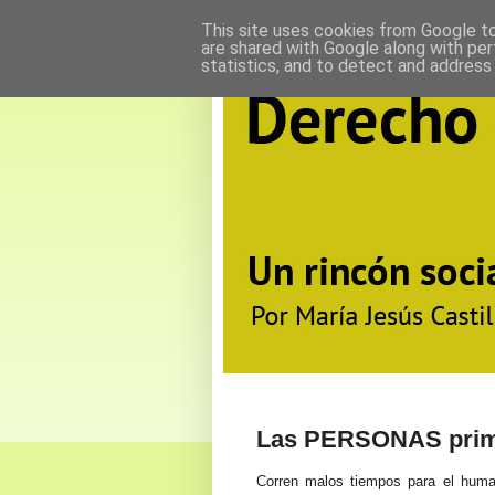
This site uses cookies from Google to 
are shared with Google along with per
statistics, and to detect and address
Las PERSONAS pri
C
orren malos tiempos para el hum