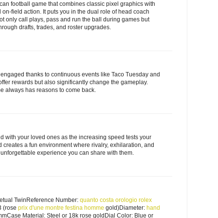
ican football game that combines classic pixel graphics with
n-field action. It puts you in the dual role of head coach
 only call plays, pass and run the ball during games but
rough drafts, trades, and roster upgrades.
engaged thanks to continuous events like Taco Tuesday and
offer rewards but also significantly change the gameplay.
ame always has reasons to come back.
d with your loved ones as the increasing speed tests your
 creates a fun environment where rivalry, exhilaration, and
 unforgettable experience you can share with them.
petual TwinReference Number:
quanto costa orologio rolex
3 (rose
prix d'une montre festina homme
gold)Diameter:
hand
ase Material: Steel or 18k rose goldDial Color: Blue or