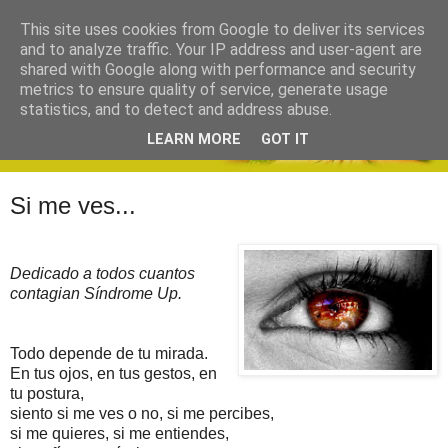
This site uses cookies from Google to deliver its services
and to analyze traffic. Your IP address and user-agent are
shared with Google along with performance and security
metrics to ensure quality of service, generate usage
statistics, and to detect and address abuse.
LEARN MORE
GOT IT
Si me ves...
Dedicado a todos cuantos
contagian Síndrome Up.
Todo depende de tu mirada.
En tus ojos, en tus gestos, en
tu postura,
siento si me ves o no, si me percibes,
si me quieres, si me entiendes,