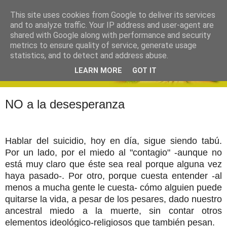
This site uses cookies from Google to deliver its services
and to analyze traffic. Your IP address and user-agent are
shared with Google along with performance and security
metrics to ensure quality of service, generate usage
statistics, and to detect and address abuse.
LEARN MORE
GOT IT
NO a la desesperanza
Hablar del suicidio, hoy en día, sigue siendo tabú.
Por un lado, por el miedo al "contagio" -aunque no
está muy claro que éste sea real porque alguna vez
haya pasado-. Por otro, porque cuesta entender -al
menos a mucha gente le cuesta- cómo alguien puede
quitarse la vida, a pesar de los pesares, dado nuestro
ancestral miedo a la muerte, sin contar otros
elementos ideológico-religiosos que también pesan.