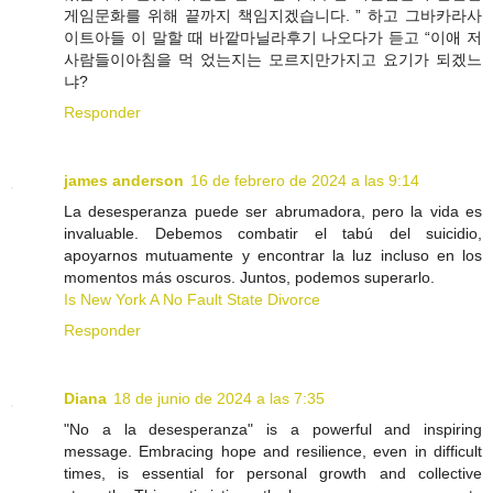
게임문화를 위해 끝까지 책임지겠습니다. ” 하고 그바카라사
이트아들 이 말할 때 바깥마닐라후기 나오다가 듣고 “이애 저
사람들이아침을 먹 었는지는 모르지만가지고 요기가 되겠느
냐?
Responder
james anderson
16 de febrero de 2024 a las 9:14
La desesperanza puede ser abrumadora, pero la vida es
invaluable. Debemos combatir el tabú del suicidio,
apoyarnos mutuamente y encontrar la luz incluso en los
momentos más oscuros. Juntos, podemos superarlo.
Is New York A No Fault State Divorce
Responder
Diana
18 de junio de 2024 a las 7:35
"No a la desesperanza" is a powerful and inspiring
message. Embracing hope and resilience, even in difficult
times, is essential for personal growth and collective