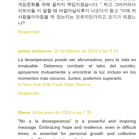
게임문화를 위해 끝까지 책임지겠습니다. ” 하고 그바카라사
이트아들 이 말할 때 바깥마닐라후기 나오다가 듣고 “이애 저
사람들이아침을 먹 었는지는 모르지만가지고 요기가 되겠느
냐?
Responder
james anderson
16 de febrero de 2024 a las 9:14
La desesperanza puede ser abrumadora, pero la vida es
invaluable. Debemos combatir el tabú del suicidio,
apoyarnos mutuamente y encontrar la luz incluso en los
momentos más oscuros. Juntos, podemos superarlo.
Is New York A No Fault State Divorce
Responder
Diana
18 de junio de 2024 a las 7:35
"No a la desesperanza" is a powerful and inspiring
message. Embracing hope and resilience, even in difficult
times, is essential for personal growth and collective