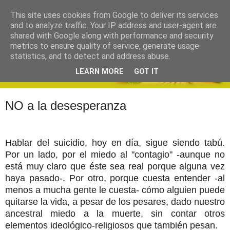
This site uses cookies from Google to deliver its services
and to analyze traffic. Your IP address and user-agent are
shared with Google along with performance and security
metrics to ensure quality of service, generate usage
statistics, and to detect and address abuse.
LEARN MORE
GOT IT
NO a la desesperanza
Hablar del suicidio, hoy en día, sigue siendo tabú.
Por un lado, por el miedo al "contagio" -aunque no
está muy claro que éste sea real porque alguna vez
haya pasado-. Por otro, porque cuesta entender -al
menos a mucha gente le cuesta- cómo alguien puede
quitarse la vida, a pesar de los pesares, dado nuestro
ancestral miedo a la muerte, sin contar otros
elementos ideológico-religiosos que también pesan.