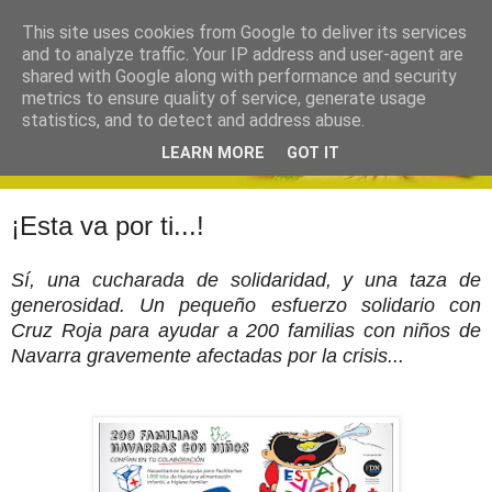
This site uses cookies from Google to deliver its services
and to analyze traffic. Your IP address and user-agent are
shared with Google along with performance and security
metrics to ensure quality of service, generate usage
statistics, and to detect and address abuse.
LEARN MORE
GOT IT
¡Esta va por ti...!
Sí, una cucharada de solidaridad, y una taza de
generosidad. Un pequeño esfuerzo solidario con
Cruz Roja para ayudar a 200 familias con niños de
Navarra gravemente afectadas por la crisis...