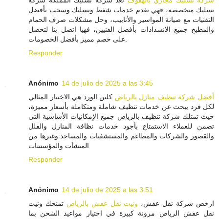
شركة تسليك مجاري بالهفوف
تعد شركة تسليك المملكة شركة
تسليك متخصصة، فهي تقدم خدمات شفط وتسليك وسحب بأفضل
التقنيات مع صيانة المواسير والأنابيب، وحل مشكلات صرف الحمام
والمطبخ جميع الانسدادات بأفضل الفنيين، فهيا اتصل بنا لتحصل
على خصم مميز بأفضل الخصومات.
Responder
Anónimo
14 de julio de 2025 a las 3:45
أفضل شركة تنظيف منازل بالرياض
كلين الورد هي الاختيار المثالي
لكل فرد يبحث عن خدمات تنظيف شاملة ومتكاملة بأسعار مميزة،
حيث تمتلك شركة تنظيف بالرياض جميع الإمكانيات الأساسية التي
تضمن للعملاء الاستمتاع بأجود خدمات نظافة المنازل والفلل
والقصور والشركات والمطاعم والمستشفيات والمساجد وغيرها من
المنشآت والمؤسسات
Responder
Anónimo
14 de julio de 2025 a las 3:51
ارخص شركة نقل عفش،
ونيت نقل عفش بالرياض
تمنحك ونيت
نقل عفش الرياض مرونة كبيرة في اختيار مواعيد الشحن بما