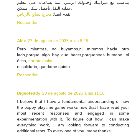
يتناسب مع ميزانيتك وجدولك الزمني، مما يساعدك على تنظيم
عملية النقل بأفضل شكل ممكن.
نقدم ايضا:
مخرج بضائع بالرياض
Responder
Alex
27 de agosto de 2025 a las 8:28
Pero mientras, no huyamos,ni miremos hacia otro
lado,porque algo hay que hacer,porquenoes humano, ni
ético,
northteksolar
ni solidario, quedarse quieto.
Responder
Digeoteddy
29 de agosto de 2025 a las 11:10
I believe that I have a fundamental understanding of how
the poppy playtime game works now that I have read your
most recent responses and engaged in some
experimentation with it. To figure out how I can make
everything work, I am looking forward to conducting
additional tests. To every one of you, many thanks!