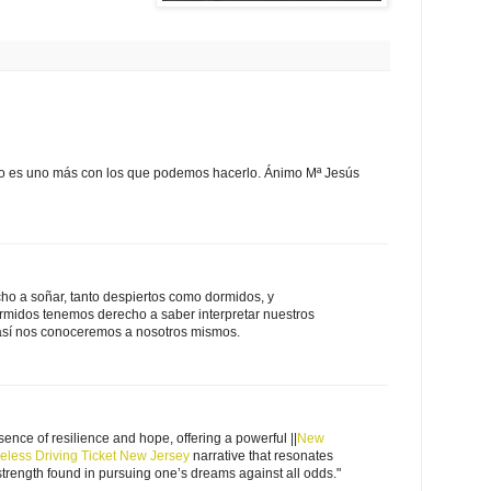
io es uno más con los que podemos hacerlo. Ánimo Mª Jesús
ho a soñar, tanto despiertos como dormidos, y
midos tenemos derecho a saber interpretar nuestros
así nos conoceremos a nosotros mismos.
ence of resilience and hope, offering a powerful ||
New
eless Driving Ticket New Jersey
narrative that resonates
strength found in pursuing one’s dreams against all odds."