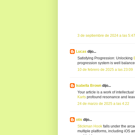
3 de septiembre de 2024 a las 5:4
Lucas
dijo...
Satisfying Progression: Unlocking
progression system is well balance
10 de febrero de 2025 a las 23:09
Isabella Brown
dijo...
Your article is a work of intellectua
Karts
profound resonance and leave
24 de marzo de 2025 a las 4:22
otis
dijo...
Stickman Hook
falls under the arca
multiple platforms, including iOS a