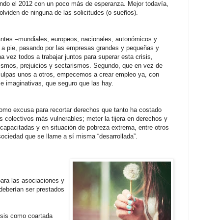
ando el 2012 con un poco más de esperanza. Mejor todavía,
olviden de ninguna de las solicitudes (o sueños).
ntes –mundiales, europeos, nacionales, autonómicos y
e a pie, pasando por las empresas grandes y pequeñas y
 vez todos a trabajar juntos para s
uperar esta crisis,
lismos, prejuicios y sectarismos. Segundo, que en vez de
 culpas unos a otros, empecemos a crear empleo ya, con
 e imaginativas, que seguro que las hay.
como excusa para recortar derechos que tanto ha costado
s colectivos más vulnerables; meter la tijera en derechos y
capacitadas y en situación de pobreza extrema, entre otros
sociedad que se llame a sí misma “desarrollada”.
ara las asociaciones y
deberían ser prestados
isis como coartada