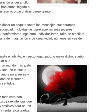
ración al desarrollo
o habíamos llegado ni
tes son otro paso atrás vergon
zante.
lexionar un poquito sobre los mensajes que estamos
sociedad, incluidas las generaciones más jóvenes:
, conformismo, egoísmo, individualismo, falta de amplitud
falta de imaginación y de creatividad, números en vez de
hasta el infinito, en sexto lugar, pido, o mejor dicho, sueño,
ar a lo
ir un mundo más justo
busos, en el que la
mano y no al revés y
dad de ejercer su
s sentidos.
e todo esto son
excusa existencial que
 posibles para así no
intentar alcanzarlas.