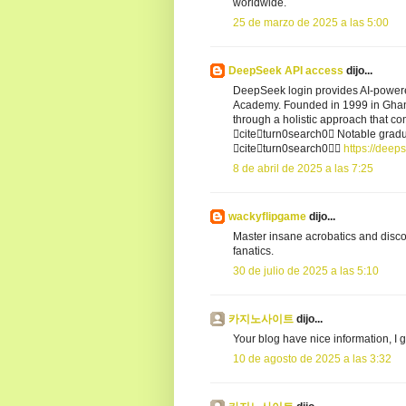
worldwide.
25 de marzo de 2025 a las 5:00
DeepSeek API access
dijo...
DeepSeek login provides AI-powered
Academy. Founded in 1999 in Ghana
through a holistic approach that c
citeturn0search0 Notable gra
citeturn0search0
https://deep
8 de abril de 2025 a las 7:25
wackyflipgame
dijo...
Master insane acrobatics and disco
fanatics.
30 de julio de 2025 a las 5:10
카지노사이트
dijo...
Your blog have nice information, I 
10 de agosto de 2025 a las 3:32