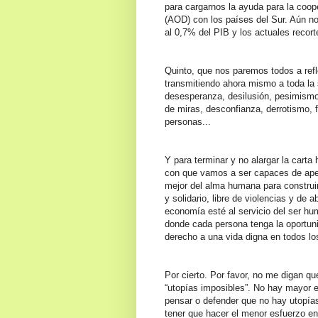
para cargarnos la ayuda para la coope
(AOD) con los países del Sur. Aún n
al 0,7% del PIB y los actuales recor
Quinto, que nos paremos todos a ref
transmitiendo ahora mismo a toda la 
desesperanza, desilusión, pesimismo
de miras, desconfianza, derrotismo, 
personas...
Y para terminar y no alargar la carta 
con que vamos a ser capaces de apel
mejor del alma humana para constru
y solidario, libre de violencias y de a
economía esté al servicio del ser hu
donde cada persona tenga la oportuni
derecho a una vida digna en todos lo
Por cierto. Por favor, no me digan qu
“utopías imposibles”. No hay mayor 
pensar o defender que no hay utopías
tener que hacer el menor esfuerzo en 