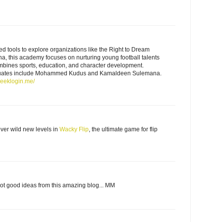
 tools to explore organizations like the Right to Dream
, this academy focuses on nurturing young football talents
ombines sports, education, and character development.
duates include Mohammed Kudus and Kamaldeen Sulemana.
seeklogin.me/
ver wild new levels in
Wacky Flip
, the ultimate game for flip
got good ideas from this amazing blog... MM