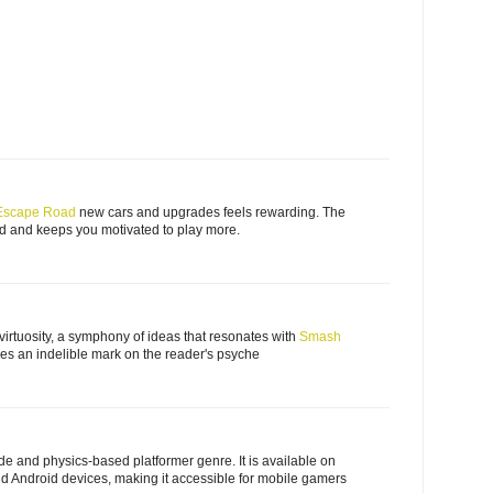
7
Escape Road
new cars and upgrades feels rewarding. The
d and keeps you motivated to play more.
l virtuosity, a symphony of ideas that resonates with
Smash
s an indelible mark on the reader's psyche
de and physics-based platformer genre. It is available on
nd Android devices, making it accessible for mobile gamers