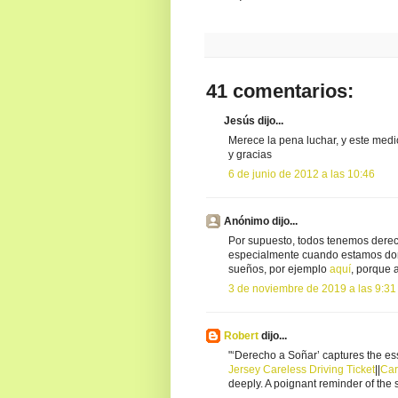
41 comentarios:
Jesús dijo...
Merece la pena luchar, y este med
y gracias
6 de junio de 2012 a las 10:46
Anónimo dijo...
Por supuesto, todos tenemos derec
especialmente cuando estamos dor
sueños, por ejemplo
aquí
, porque 
3 de noviembre de 2019 a las 9:31
Robert
dijo...
"‘Derecho a Soñar’ captures the ess
Jersey Careless Driving Ticket
||
Car
deeply. A poignant reminder of the 