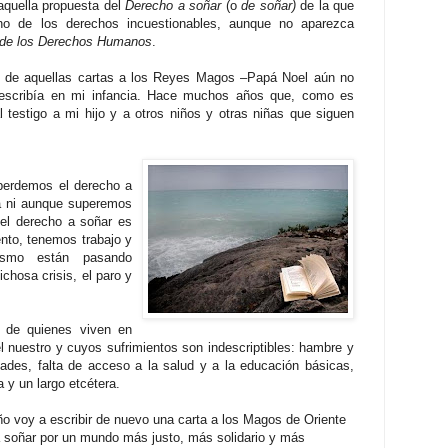
 aquella propuesta del
Derecho a soñar
(o
de soñar)
de la que
o de los derechos incuestionables, aunque no aparezca
 de los De
rechos Humanos
.
de aquellas cartas a los Reyes
Magos –Papá N
oel aún no
e escribía en mi infancia. Hace muchos años que, como es
l testigo a mi hijo y a otros niños y otras niñas que siguen
 perdemos el derecho a
ta ni aunque superemos
el derecho a soñar es
nto, tenemos trabajo y
ismo están pasando
ichosa crisis, el paro y
es de
quienes viven en
 nuestro y cuyos sufrimientos son indescriptibles: hambre y
ades, falta de acceso a la salud y a la educación básicas,
a y un largo etcétera.
año voy a escribir de nuevo una carta a los Magos de Oriente
a soñar por un mundo más justo, más solidario y más