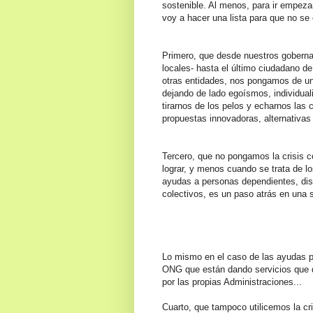
sostenible. Al menos, para ir empez
voy a hacer una lista para que no se 
Primero, que desde nuestros goberna
locales- hasta el último ciudadano d
otras entidades, nos pongamos de una
dejando de lado egoísmos, individua
tirarnos d
e los pelos y echarnos las
propuestas innovadoras, alternativas
Tercero, que no pongamos la crisis 
lograr, y menos cuando se trata de lo
ayudas a personas dependientes, dis
colectivos, es un paso atrás en una 
Lo mismo en el caso de las ayudas p
ONG que están dando servicios que 
por las propias Administraciones...
Cuarto, que tampoco utilicemos la cr