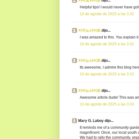
카지노사이트
dijo...
Helpful tips! I would never have got
10 de agosto de 2025 a las 3:32
카지노사이트
dijo...
I was amazed to this. You explain i
10 de agosto de 2025 a las 3:32
카지노사이트
dijo...
Its awesome, I admire this blog her
10 de agosto de 2025 a las 3:32
카지노사이트
dijo...
Awesome article dude! This was an e
10 de agosto de 2025 a las 3:33
Mary G. Laboy dijo...
It reminds me of a community garden
magnificent. Once, our local youth c
We had to rally the community, org