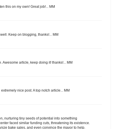
ten this on my own! Great job!... MM
t well. Keep on blogging, thanks!... MM
e. Awesome article, keep doing it! thanks!... MM
xtremely nice post. A top notch article... MM
, nurturing tiny seeds of potential into something
enter faced similar funding cuts, threatening its existence.
anize bake sales, and even convince the mayor to help.