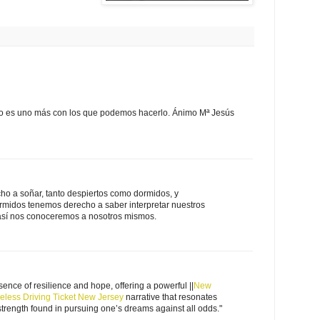
io es uno más con los que podemos hacerlo. Ánimo Mª Jesús
ho a soñar, tanto despiertos como dormidos, y
midos tenemos derecho a saber interpretar nuestros
así nos conoceremos a nosotros mismos.
ence of resilience and hope, offering a powerful ||
New
eless Driving Ticket New Jersey
narrative that resonates
strength found in pursuing one’s dreams against all odds."