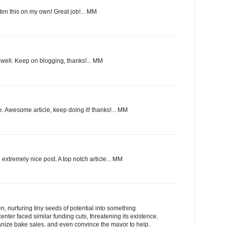
ten this on my own! Great job!... MM
t well. Keep on blogging, thanks!... MM
e. Awesome article, keep doing it! thanks!... MM
xtremely nice post. A top notch article... MM
, nurturing tiny seeds of potential into something
enter faced similar funding cuts, threatening its existence.
anize bake sales, and even convince the mayor to help.