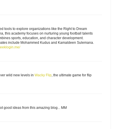
 tools to explore organizations like the Right to Dream
, this academy focuses on nurturing young football talents
ombines sports, education, and character development.
duates include Mohammed Kudus and Kamaldeen Sulemana.
seeklogin.me/
ver wild new levels in
Wacky Flip
, the ultimate game for flip
got good ideas from this amazing blog... MM