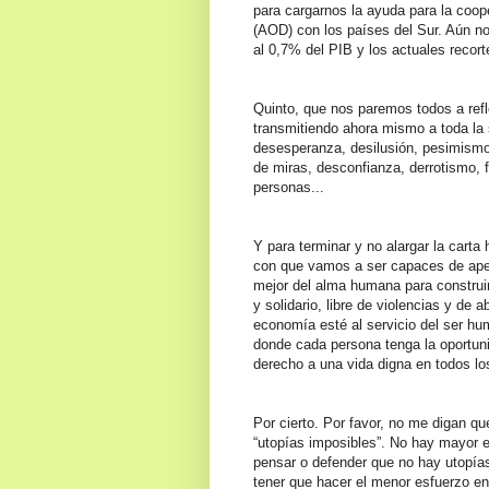
para cargarnos la ayuda para la coope
(AOD) con los países del Sur. Aún n
al 0,7% del PIB y los actuales recor
Quinto, que nos paremos todos a ref
transmitiendo ahora mismo a toda la 
desesperanza, desilusión, pesimismo
de miras, desconfianza, derrotismo, 
personas...
Y para terminar y no alargar la carta 
con que vamos a ser capaces de apel
mejor del alma humana para constru
y solidario, libre de violencias y de a
economía esté al servicio del ser hu
donde cada persona tenga la oportuni
derecho a una vida digna en todos lo
Por cierto. Por favor, no me digan qu
“utopías imposibles”. No hay mayor 
pensar o defender que no hay utopías
tener que hacer el menor esfuerzo en 