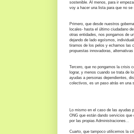
sostenible. Al menos, para ir empez
voy a hacer una lista para que no se 
Primero, que desde nuestros goberna
locales- hasta el último ciudadano d
otras entidades, nos pongamos de una
dejando de lado egoísmos, individua
tirarnos d
e los pelos y echarnos las
propuestas innovadoras, alternativas
Tercero, que no pongamos la crisis 
lograr, y menos cuando se trata de lo
ayudas a personas dependientes, dis
colectivos, es un paso atrás en una 
Lo mismo en el caso de las ayudas p
ONG que están dando servicios que 
por las propias Administraciones...
Cuarto, que tampoco utilicemos la cr