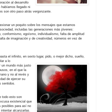
ración al desarrollo
o habíamos llegado ni
tes son otro paso atrás vergon
zante.
lexionar un poquito sobre los mensajes que estamos
sociedad, incluidas las generaciones más jóvenes:
, conformismo, egoísmo, individualismo, falta de amplitud
falta de imaginación y de creatividad, números en vez de
hasta el infinito, en sexto lugar, pido, o mejor dicho, sueño,
ar a lo
ir un mundo más justo
busos, en el que la
mano y no al revés y
dad de ejercer su
s sentidos.
e todo esto son
excusa existencial que
 posibles para así no
intentar alcanzarlas.