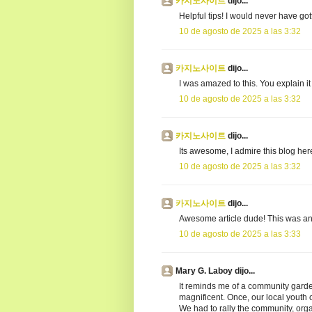
카지노사이트
dijo...
Helpful tips! I would never have got
10 de agosto de 2025 a las 3:32
카지노사이트
dijo...
I was amazed to this. You explain i
10 de agosto de 2025 a las 3:32
카지노사이트
dijo...
Its awesome, I admire this blog her
10 de agosto de 2025 a las 3:32
카지노사이트
dijo...
Awesome article dude! This was an e
10 de agosto de 2025 a las 3:33
Mary G. Laboy dijo...
It reminds me of a community garden
magnificent. Once, our local youth c
We had to rally the community, org