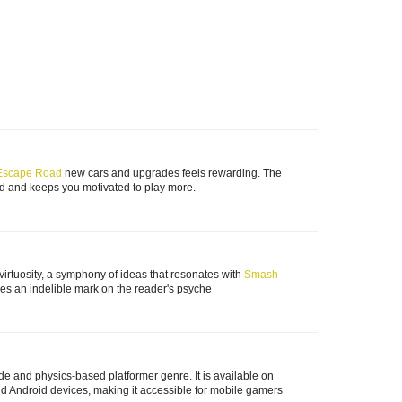
7
Escape Road
new cars and upgrades feels rewarding. The
d and keeps you motivated to play more.
l virtuosity, a symphony of ideas that resonates with
Smash
s an indelible mark on the reader's psyche
de and physics-based platformer genre. It is available on
nd Android devices, making it accessible for mobile gamers