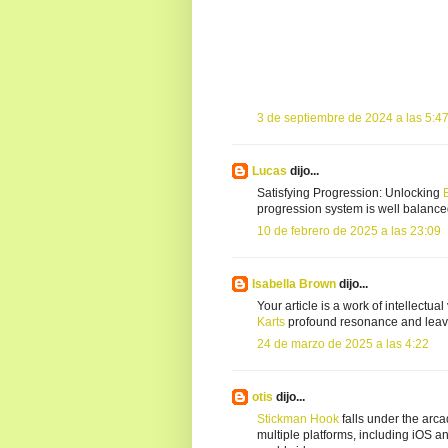
3 de septiembre de 2024 a las 5:4
Lucas
dijo...
Satisfying Progression: Unlocking
progression system is well balance
10 de febrero de 2025 a las 23:09
Isabella Brown
dijo...
Your article is a work of intellectua
Karts
profound resonance and leave
24 de marzo de 2025 a las 4:22
otis
dijo...
Stickman Hook
falls under the arca
multiple platforms, including iOS a