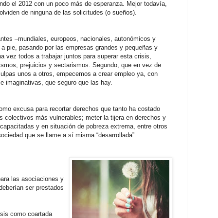
ando el 2012 con un poco más de esperanza. Mejor todavía,
olviden de ninguna de las solicitudes (o sueños).
ntes –mundiales, europeos, nacionales, autonómicos y
e a pie, pasando por las empresas grandes y pequeñas y
 vez todos a trabajar juntos para s
uperar esta crisis,
lismos, prejuicios y sectarismos. Segundo, que en vez de
 culpas unos a otros, empecemos a crear empleo ya, con
 e imaginativas, que seguro que las hay.
como excusa para recortar derechos que tanto ha costado
s colectivos más vulnerables; meter la tijera en derechos y
capacitadas y en situación de pobreza extrema, entre otros
sociedad que se llame a sí misma “desarrollada”.
ara las asociaciones y
deberían ser prestados
isis como coartada