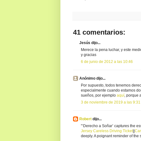
41 comentarios:
Jesús dijo...
Merece la pena luchar, y este med
y gracias
6 de junio de 2012 a las 10:46
Anónimo dijo...
Por supuesto, todos tenemos derec
especialmente cuando estamos dor
sueños, por ejemplo
aquí
, porque 
3 de noviembre de 2019 a las 9:31
Robert
dijo...
"‘Derecho a Soñar’ captures the ess
Jersey Careless Driving Ticket
||
Car
deeply. A poignant reminder of the 