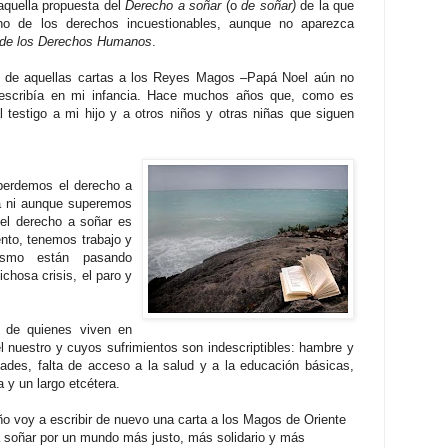
 aquella propuesta del
Derecho a soñar
(o
de soñar)
de la que
o de los derechos incuestionables, aunque no aparezca
 de los De
rechos Humanos
.
de aquellas cartas a los Reyes
Magos –Papá N
oel aún no
e escribía en mi infancia. Hace muchos años que, como es
l testigo a mi hijo y a otros niños y otras niñas que siguen
 perdemos el derecho a
ta ni aunque superemos
el derecho a soñar es
nto, tenemos trabajo y
ismo están pasando
ichosa crisis, el paro y
es de
quienes viven en
 nuestro y cuyos sufrimientos son indescriptibles: hambre y
ades, falta de acceso a la salud y a la educación básicas,
a y un largo etcétera.
año voy a escribir de nuevo una carta a los Magos de Oriente
a soñar por un mundo más justo, más solidario y más