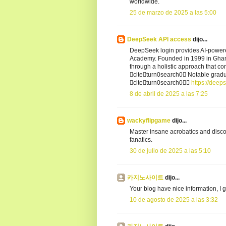
worldwide.
25 de marzo de 2025 a las 5:00
DeepSeek API access
dijo...
DeepSeek login provides AI-powered
Academy. Founded in 1999 in Ghana
through a holistic approach that c
citeturn0search0 Notable gra
citeturn0search0
https://deep
8 de abril de 2025 a las 7:25
wackyflipgame
dijo...
Master insane acrobatics and disco
fanatics.
30 de julio de 2025 a las 5:10
카지노사이트
dijo...
Your blog have nice information, I 
10 de agosto de 2025 a las 3:32