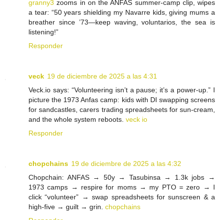
granny3
zooms in on the ANFAS summer-camp clip, wipes
a tear: “50 years shielding my Navarre kids, giving mums a
breather since ’73—keep waving, voluntarios, the sea is
listening!”
Responder
veck
19 de diciembre de 2025 a las 4:31
Veck.io says: “Volunteering isn’t a pause; it’s a power-up.” I
picture the 1973 Anfas camp: kids with DI swapping screens
for sandcastles, carers trading spreadsheets for sun-cream,
and the whole system reboots.
veck io
Responder
chopchains
19 de diciembre de 2025 a las 4:32
Chopchain: ANFAS → 50y → Tasubinsa → 1.3k jobs →
1973 camps → respire for moms → my PTO = zero → I
click “volunteer” → swap spreadsheets for sunscreen & a
high-five → guilt → grin.
chopchains