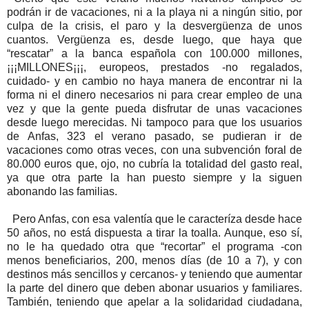
podrán ir de vacaciones, ni a la playa ni a ningún sitio, por
culpa de la crisis, el paro y la desvergüenza de unos
cuantos. Vergüenza es, desde luego, que haya que
“rescatar” a la banca española con 100.000 millones,
¡¡¡MILLONES¡¡¡, europeos, prestados -no regalados,
cuidado- y en cambio no haya manera de encontrar ni la
forma ni el dinero necesarios ni para crear empleo de una
vez y que la gente pueda disfrutar de unas vacaciones
desde luego merecidas. Ni tampoco para que los usuarios
de Anfas, 323 el verano pasado, se pudieran ir de
vacaciones como otras veces, con una subvención foral de
80.000 euros que, ojo, no cubría la totalidad del gasto real,
ya que otra parte la han puesto siempre y la siguen
abonando las familias.
Pero Anfas, con esa valentía que le caracteríza desde hace
50 años, no está dispuesta a tirar la toalla. Aunque, eso sí,
no le ha quedado otra que “recortar” el programa -con
menos beneficiarios, 200, menos días (de 10 a 7), y con
destinos más sencillos y cercanos- y teniendo que aumentar
la parte del dinero que deben abonar usuarios y familiares.
También, teniendo que apelar a la solidaridad ciudadana,