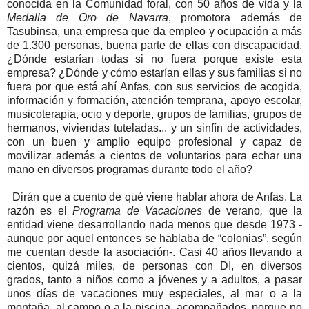
conocida en la Comunidad foral, con 50 años de vida y la
Medalla de Oro de Navarra
, promotora además de
Tasubinsa, una empresa que da empleo y ocupación a más
de 1.300 personas, buena parte de ellas con discapacidad.
¿Dónde estarían todas si no fuera porque existe esta
empresa? ¿Dónde y cómo estarían ellas y sus familias si no
fuera por que está ahí Anfas, con sus servicios de acogida,
información y formación, atención temprana, apoyo escolar,
musicoterapia, ocio y deporte, grupos de familias, grupos de
hermanos, viviendas tuteladas... y un sinfín de actividades,
con un buen y amplio equipo profesional y capaz de
movilizar además a cientos de voluntarios para echar una
mano en diversos programas durante todo el año?
Dirán que a cuento de qué viene hablar ahora de Anfas. La
razón es el
Programa de Vacaciones
de verano
,
que la
entidad viene desarrollando nada menos que desde 1973 -
aunque por aquel entonces se hablaba de “colonias”, según
me cuentan desde la asociación-. Casi 40 años llevando a
cientos, quizá miles, de personas con DI, en diversos
grados, tanto a niños como a jóvenes y a adultos, a pasar
unos días de vacaciones muy especiales, al mar o a la
montaña, al campo o a la piscina, acompañados, porque no