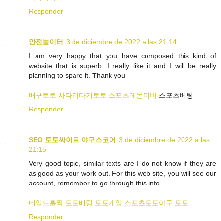
Responder
안전놀이터
3 de diciembre de 2022 a las 21:14
I am very happy that you have composed this kind of
website that is superb. I really like it and I will be really
planning to spare it. Thank you
배구토토
사다리타기토토
스포츠레몬티비
스포츠베팅
Responder
SEO 토토싸이트 야구스코어
3 de diciembre de 2022 a las
21:15
Very good topic, similar texts are I do not know if they are
as good as your work out. For this web site, you will see our
account, remember to go through this info.
네임드홀짝
토토배팅
토토게임
스포츠토토야구
토토
Responder