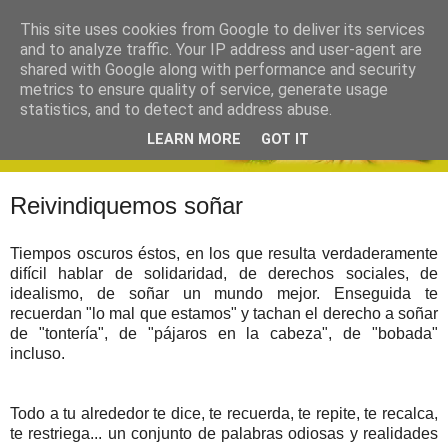
This site uses cookies from Google to deliver its services
and to analyze traffic. Your IP address and user-agent are
shared with Google along with performance and security
metrics to ensure quality of service, generate usage
statistics, and to detect and address abuse.
LEARN MORE
GOT IT
Reivindiquemos soñar
Tiempos oscuros éstos, en los que resulta verdaderamente
difícil hablar de solidaridad, de derechos sociales, de
idealismo, de soñar un mundo mejor. Enseguida te
recuerdan "lo mal que estamos" y tachan el derecho a soñar
de "tontería", de "pájaros en la cabeza", de "bobada"
incluso.
Todo a tu alrededor te dice, te recuerda, te repite, te recalca,
te restriega... un conjunto de palabras odiosas y realidades