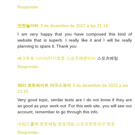
Responder
안전놀이터
3 de diciembre de 2022 a las 21:14
I am very happy that you have composed this kind of
website that is superb. I really like it and I will be really
planning to spare it. Thank you
배구토토
사다리타기토토
스포츠레몬티비
스포츠베팅
Responder
SEO 토토싸이트 야구스코어
3 de diciembre de 2022 a las
21:15
Very good topic, similar texts are I do not know if they are
as good as your work out. For this web site, you will see our
account, remember to go through this info.
네임드홀짝
토토배팅
토토게임
스포츠토토야구
토토
Responder