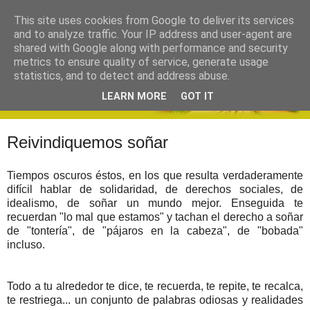
This site uses cookies from Google to deliver its services
and to analyze traffic. Your IP address and user-agent are
shared with Google along with performance and security
metrics to ensure quality of service, generate usage
statistics, and to detect and address abuse.
LEARN MORE
GOT IT
Reivindiquemos soñar
Tiempos oscuros éstos, en los que resulta verdaderamente
difícil hablar de solidaridad, de derechos sociales, de
idealismo, de soñar un mundo mejor. Enseguida te
recuerdan "lo mal que estamos" y tachan el derecho a soñar
de "tontería", de "pájaros en la cabeza", de "bobada"
incluso.
Todo a tu alrededor te dice, te recuerda, te repite, te recalca,
te restriega... un conjunto de palabras odiosas y realidades