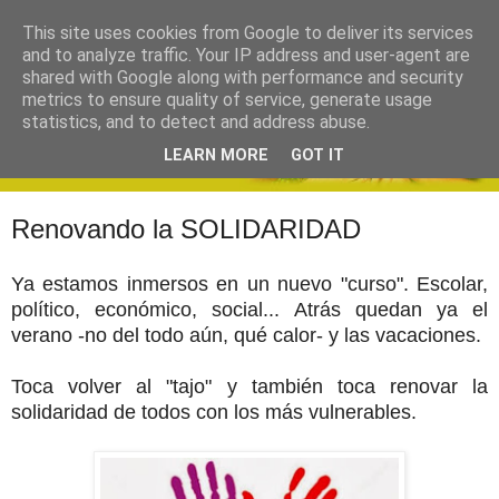
This site uses cookies from Google to deliver its services
and to analyze traffic. Your IP address and user-agent are
shared with Google along with performance and security
metrics to ensure quality of service, generate usage
statistics, and to detect and address abuse.
LEARN MORE
GOT IT
Renovando la SOLIDARIDAD
Ya estamos inmersos en un nuevo "curso". Escolar,
político, económico, social... Atrás quedan ya el
verano -no del todo aún, qué calor- y las vacaciones.
Toca volver al "tajo" y también toca renovar la
solidaridad de todos con los más vulnerables.