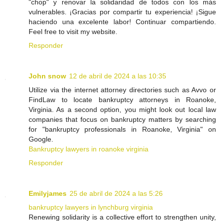
"chop" y renovar la solidaridad de todos con los más
vulnerables. ¡Gracias por compartir tu experiencia! ¡Sigue
haciendo una excelente labor! Continuar compartiendo.
Feel free to visit my website.
Responder
John snow
12 de abril de 2024 a las 10:35
Utilize via the internet attorney directories such as Avvo or
FindLaw to locate bankruptcy attorneys in Roanoke,
Virginia. As a second option, you might look out local law
companies that focus on bankruptcy matters by searching
for "bankruptcy professionals in Roanoke, Virginia" on
Google.
Bankruptcy lawyers in roanoke virginia
Responder
Emilyjames
25 de abril de 2024 a las 5:26
bankruptcy lawyers in lynchburg virginia
Renewing solidarity is a collective effort to strengthen unity,