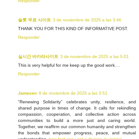
Responder
슬롯 무료 사이트
3 de noviembre de 2025 a las 3:46
THANK YOU FOR THIS KIND OF INFORMATIVE POST.
Responder
실시간 바카라사이트
3 de noviembre de 2025 a las 5:01
This is very helpful for me keep up the good work….
Responder
Jamesen
8 de noviembre de 2025 a las 3:51
“Renewing Solidarity” celebrates unity, resilience, and
shared purpose in times of change. It calls for rekindling
compassion, cooperation, and collective action across
communities to build a more just and caring world.
Together, we reaffirm our common humanity and strengthen
the bonds that empower progress, peace, and mutual
understanding.
how fast can i get a divorce in virginia