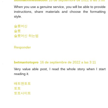
slotmachinesitecom
16 de septiembre de 2022 a las 3:08
When you use a genuine service, you will be able to provide
instructions, share materials and choose the formatting
style.
슬롯머신
슬롯
슬롯머신 하는법
Responder
betmantotopro
16 de septiembre de 2022 a las 3:11
Very value able post, I read the whole story when I start
reading it.
배트맨토토
토토
토토사이트