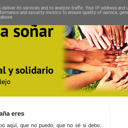
deliver its services and to analyze traffic. Your IP address and
formance and security metrics to ensure quality of service, ge
 abuse.
aña eres
bo aquí, que no puedo, que no sé si debo.