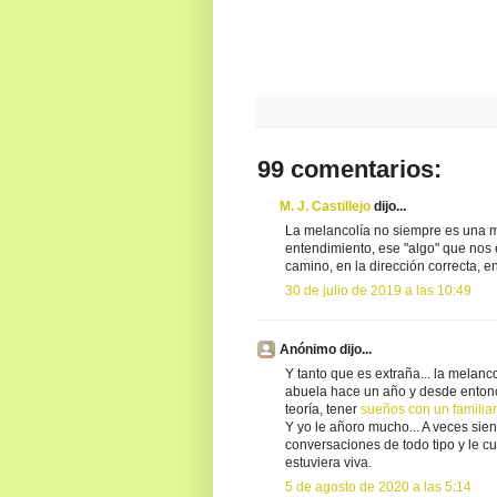
99 comentarios:
M. J. Castillejo
dijo...
La melancolía no siempre es una m
entendimiento, ese "algo" que nos 
camino, en la dirección correcta, en
30 de julio de 2019 a las 10:49
Anónimo dijo...
Y tanto que es extraña... la melan
abuela hace un año y desde entonc
teoría, tener
sueños con un familia
Y yo le añoro mucho... A veces si
conversaciones de todo tipo y le c
estuviera viva.
5 de agosto de 2020 a las 5:14