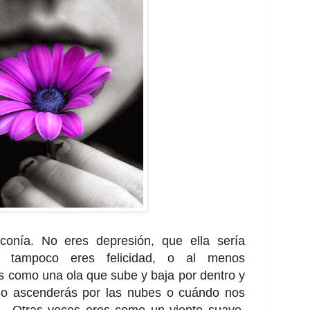
conía. No eres depresión, que ella sería
o tampoco eres felicidad, o al menos
res como una ola que sube y baja por dentro y
do ascenderás por las nubes o cuándo nos
... Otras veces eres como un viento suave,