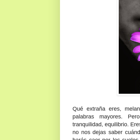
Qué extraña eres, melan
palabras mayores. Per
tranquilidad, equilibrio. E
no nos dejas saber cuán
harás caer por los suelos