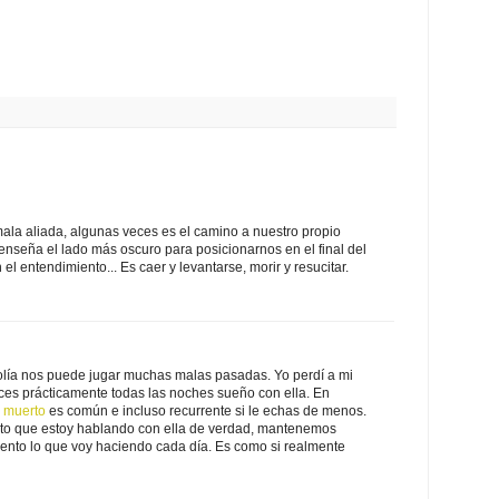
ala aliada, algunas veces es el camino a nuestro propio
enseña el lado más oscuro para posicionarnos en el final del
 el entendimiento... Es caer y levantarse, morir y resucitar.
colía nos puede jugar muchas malas pasadas. Yo perdí a mi
es prácticamente todas las noches sueño con ella. En
r muerto
es común e incluso recurrente si le echas de menos.
ento que estoy hablando con ella de verdad, mantenemos
uento lo que voy haciendo cada día. Es como si realmente