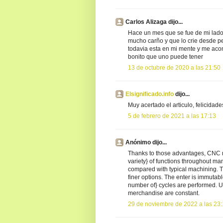
Carlos Alizaga dijo...
Hace un mes que se fue de mi lado m
mucho carño y que lo crie desde p
todavia esta en mi mente y me ac
bonito que uno puede tener
13 de octubre de 2020 a las 21:50
Elsignificado.info
dijo...
Muy acertado el articulo, felicidade
5 de febrero de 2021 a las 17:13
Anónimo dijo...
Thanks to those advantages, CNC 
variety} of functions throughout 
compared with typical machining. T
finer options. The enter is immutab
number of} cycles are performed. Un
merchandise are constant.
29 de noviembre de 2022 a las 23