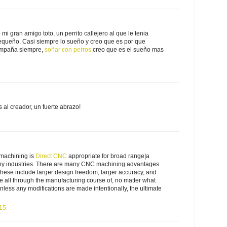
i gran amigo toto, un perrito callejero al que le tenia
equeño. Casi siempre lo sueño y creo que es por que
ompaña siempre,
soñar con perros
creo que es el sueño mas
s al creador, un fuerte abrazo!
machining is
Direct CNC
appropriate for broad range|a
many industries. There are many CNC machining advantages
hese include larger design freedom, larger accuracy, and
le all through the manufacturing course of, no matter what
less any modifications are made intentionally, the ultimate
:15