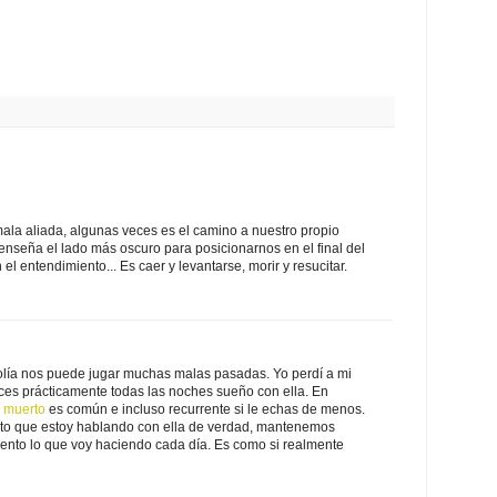
ala aliada, algunas veces es el camino a nuestro propio
enseña el lado más oscuro para posicionarnos en el final del
 el entendimiento... Es caer y levantarse, morir y resucitar.
colía nos puede jugar muchas malas pasadas. Yo perdí a mi
es prácticamente todas las noches sueño con ella. En
r muerto
es común e incluso recurrente si le echas de menos.
ento que estoy hablando con ella de verdad, mantenemos
uento lo que voy haciendo cada día. Es como si realmente