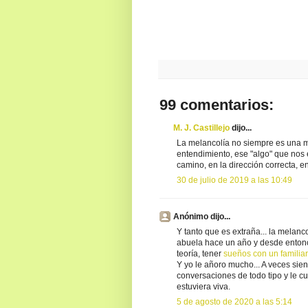
99 comentarios:
M. J. Castillejo
dijo...
La melancolía no siempre es una m
entendimiento, ese "algo" que nos 
camino, en la dirección correcta, en
30 de julio de 2019 a las 10:49
Anónimo dijo...
Y tanto que es extraña... la melan
abuela hace un año y desde entonc
teoría, tener
sueños con un familia
Y yo le añoro mucho... A veces si
conversaciones de todo tipo y le c
estuviera viva.
5 de agosto de 2020 a las 5:14