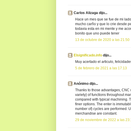
Carlos Alizaga dijo...
Hace un mes que se fue de mi lado m
mucho carño y que lo crie desde p
todavia esta en mi mente y me ac
bonito que uno puede tener
13 de octubre de 2020 a las 21:50
Elsignificado.info
dijo...
Muy acertado el articulo, felicidade
5 de febrero de 2021 a las 17:13
Anónimo dijo...
Thanks to those advantages, CNC 
variety} of functions throughout 
compared with typical machining. T
finer options. The enter is immutab
number of} cycles are performed. Un
merchandise are constant.
29 de noviembre de 2022 a las 23