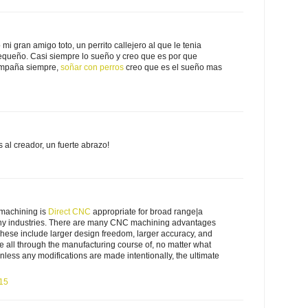
i gran amigo toto, un perrito callejero al que le tenia
equeño. Casi siempre lo sueño y creo que es por que
ompaña siempre,
soñar con perros
creo que es el sueño mas
s al creador, un fuerte abrazo!
machining is
Direct CNC
appropriate for broad range|a
many industries. There are many CNC machining advantages
hese include larger design freedom, larger accuracy, and
le all through the manufacturing course of, no matter what
less any modifications are made intentionally, the ultimate
:15