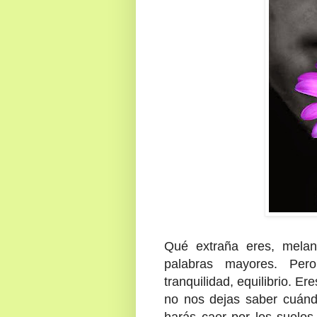
Qué extraña eres, melan
palabras mayores. Per
tranquilidad, equilibrio. E
no nos dejas saber cuán
harás caer por los suelos