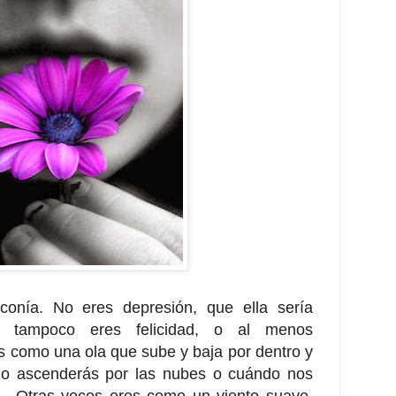
conía. No eres depresión, que ella sería
o tampoco eres felicidad, o al menos
res como una ola que sube y baja por dentro y
do ascenderás por las nubes o cuándo nos
... Otras veces eres como un viento suave,