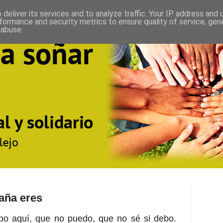
deliver its services and to analyze traffic. Your IP address and
formance and security metrics to ensure quality of service, ge
 abuse.
aña eres
bo aquí, que no puedo, que no sé si debo.