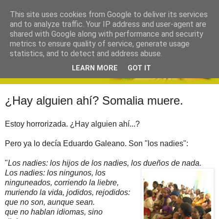
This site uses cookies from Google to deliver its services
and to analyze traffic. Your IP address and user-agent are
shared with Google along with performance and security
metrics to ensure quality of service, generate usage
statistics, and to detect and address abuse.
LEARN MORE
GOT IT
¿Hay alguien ahí? Somalia muere.
Estoy horrorizada. ¿Hay alguien ahí...?
Pero ya lo decía Eduardo Galeano. Son "los nadies":
"
Los nadies: los hijos de los nadies, los dueños de nada.
Los nadies: los ningunos, los
ninguneados, corriendo la liebre,
muriendo la vida, jodidos, rejodidos:
que no son, aunque sean.
que no hablan idiomas, sino