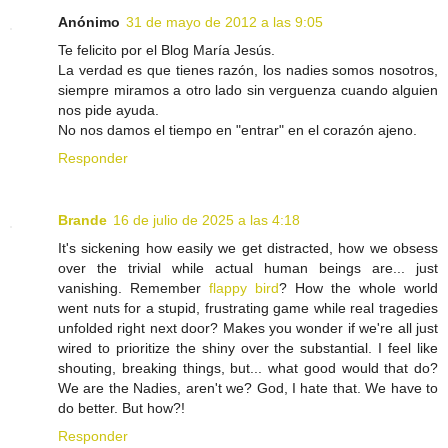
Anónimo
31 de mayo de 2012 a las 9:05
Te felicito por el Blog María Jesús.
La verdad es que tienes razón, los nadies somos nosotros,
siempre miramos a otro lado sin verguenza cuando alguien
nos pide ayuda.
No nos damos el tiempo en "entrar" en el corazón ajeno.
Responder
Brande
16 de julio de 2025 a las 4:18
It's sickening how easily we get distracted, how we obsess
over the trivial while actual human beings are... just
vanishing. Remember
flappy bird
? How the whole world
went nuts for a stupid, frustrating game while real tragedies
unfolded right next door? Makes you wonder if we're all just
wired to prioritize the shiny over the substantial. I feel like
shouting, breaking things, but... what good would that do?
We are the Nadies, aren't we? God, I hate that. We have to
do better. But how?!
Responder