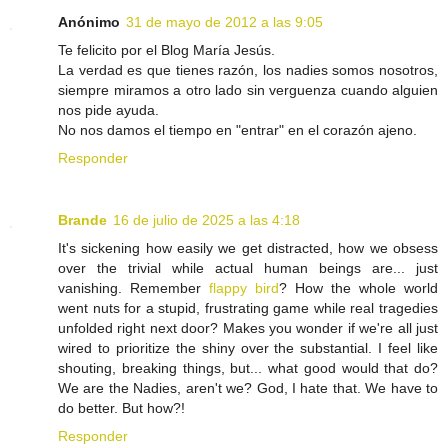
Anónimo
31 de mayo de 2012 a las 9:05
Te felicito por el Blog María Jesús.
La verdad es que tienes razón, los nadies somos nosotros,
siempre miramos a otro lado sin verguenza cuando alguien
nos pide ayuda.
No nos damos el tiempo en "entrar" en el corazón ajeno.
Responder
Brande
16 de julio de 2025 a las 4:18
It's sickening how easily we get distracted, how we obsess
over the trivial while actual human beings are... just
vanishing. Remember
flappy bird
? How the whole world
went nuts for a stupid, frustrating game while real tragedies
unfolded right next door? Makes you wonder if we're all just
wired to prioritize the shiny over the substantial. I feel like
shouting, breaking things, but... what good would that do?
We are the Nadies, aren't we? God, I hate that. We have to
do better. But how?!
Responder