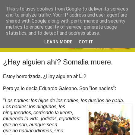
This site uses cookies from Google to deliver its services
and to analyze traffic. Your IP address and user-agent are
shared with Google along with performance and security
metrics to ensure quality of service, generate usage
statistics, and to detect and address abuse.
LEARN MORE
GOT IT
¿Hay alguien ahí? Somalia muere.
Estoy horrorizada. ¿Hay alguien ahí...?
Pero ya lo decía Eduardo Galeano. Son "los nadies":
"
Los nadies: los hijos de los nadies, los dueños de nada.
Los nadies: los ningunos, los
ninguneados, corriendo la liebre,
muriendo la vida, jodidos, rejodidos:
que no son, aunque sean.
que no hablan idiomas, sino