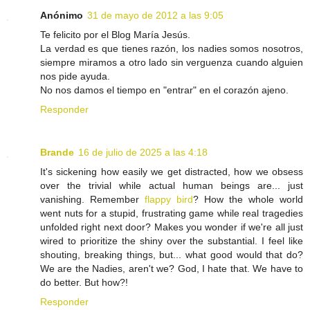
Anónimo
31 de mayo de 2012 a las 9:05
Te felicito por el Blog María Jesús.
La verdad es que tienes razón, los nadies somos nosotros,
siempre miramos a otro lado sin verguenza cuando alguien
nos pide ayuda.
No nos damos el tiempo en "entrar" en el corazón ajeno.
Responder
Brande
16 de julio de 2025 a las 4:18
It's sickening how easily we get distracted, how we obsess
over the trivial while actual human beings are... just
vanishing. Remember
flappy bird
? How the whole world
went nuts for a stupid, frustrating game while real tragedies
unfolded right next door? Makes you wonder if we're all just
wired to prioritize the shiny over the substantial. I feel like
shouting, breaking things, but... what good would that do?
We are the Nadies, aren't we? God, I hate that. We have to
do better. But how?!
Responder