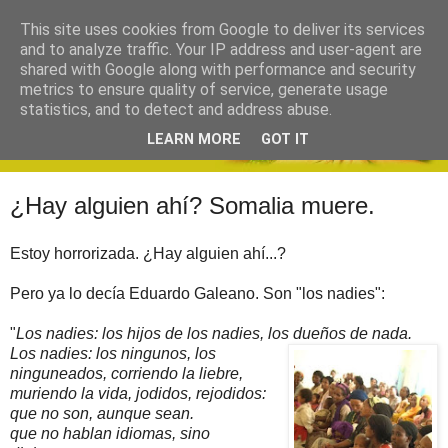
This site uses cookies from Google to deliver its services
and to analyze traffic. Your IP address and user-agent are
shared with Google along with performance and security
metrics to ensure quality of service, generate usage
statistics, and to detect and address abuse.
LEARN MORE
GOT IT
¿Hay alguien ahí? Somalia muere.
Estoy horrorizada. ¿Hay alguien ahí...?
Pero ya lo decía Eduardo Galeano. Son "los nadies":
"
Los nadies: los hijos de los nadies, los dueños de nada.
Los nadies: los ningunos, los
ninguneados, corriendo la liebre,
muriendo la vida, jodidos, rejodidos:
que no son, aunque sean.
que no hablan idiomas, sino