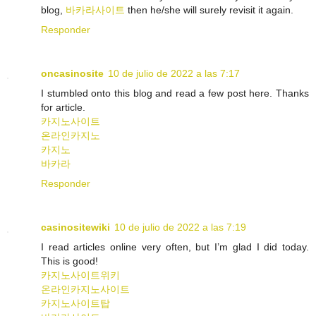
blog,
바카라사이트
then he/she will surely revisit it again.
Responder
oncasinosite
10 de julio de 2022 a las 7:17
I stumbled onto this blog and read a few post here. Thanks
for article.
카지노사이트
온라인카지노
카지노
바카라
Responder
casinositewiki
10 de julio de 2022 a las 7:19
I read articles online very often, but I’m glad I did today.
This is good!
카지노사이트위키
온라인카지노사이트
카지노사이트탑