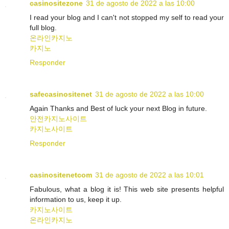
casinositezone
31 de agosto de 2022 a las 10:00
I read your blog and I can't not stopped my self to read your
full blog.
온라인카지노
카지노
Responder
safecasinositenet
31 de agosto de 2022 a las 10:00
Again Thanks and Best of luck your next Blog in future.
안전카지노사이트
카지노사이트
Responder
casinositenetcom
31 de agosto de 2022 a las 10:01
Fabulous, what a blog it is! This web site presents helpful
information to us, keep it up.
카지노사이트
온라인카지노