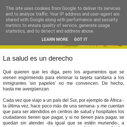
This site uses cookies from Google to deliver its services
and to analyze traffic. Your IP address and user-agent are
shared with Google along with performance and security
metrics to ensure quality of service, generate usage
statistics, and to detect and address abuse.
LEARN MORE
GOT IT
La salud es un derecho
Qué quieren que les diga, pero los argumentos que se
vienen esgrimiendo para eliminar la tarjeta sanitaria a los
inmigrantes 'sin papeles' no me convencen.
De hecho,
hasta me avergüenzan.
Cada vez que viajo a un país del Sur, por ejemplo de África -
la última vez, hace poco más de una semana- y me cuentan
que para ser atendidos en centros de salud y hospitales los
ciudadanos tienen que pagar, y si no tienen para pagar, se
quedan sin atender -da igual que se estén muriendo-, a