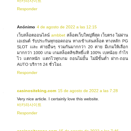
바카라사이트
Responder
Anónimo
4 de agosto de 2022 a las 12:15
เว็บสล็อตออนไลน์
ambbet
สล็อตเว็บใหญ่ที่สุด เว็บตรง ไม่ผ่าน
เอเย่นต์ รับประกันทุกยอดถอน ทางเข้าเล่นสล็อต ทางหลัก PG
SLOT เเละ ค่ายอื่นๆ รวมกันมากกว่า 20 ค่าย มีเกมให้เลือก
มากกว่า 1000 เกม เกมสล็อตลิขสิทธิ์เเท้ 100% เบทน้อย กำไร
ไว เเตกหนัก เเตกไวทุกเกม ถอนไม่อั้น ไม่มีขั้นต่ำ ฝาก-ถอน
AUTO บริการ 24 ชั่วโมง.
Responder
casinositeking.com
15 de agosto de 2022 a las 7:28
Very nice article. I certainly love this website.
바카라사이트
Responder