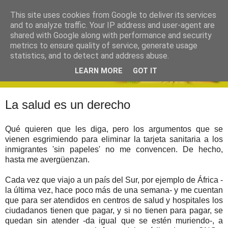
This site uses cookies from Google to deliver its services
and to analyze traffic. Your IP address and user-agent are
shared with Google along with performance and security
metrics to ensure quality of service, generate usage
statistics, and to detect and address abuse.
LEARN MORE
GOT IT
La salud es un derecho
Qué quieren que les diga, pero los argumentos que se
vienen esgrimiendo para eliminar la tarjeta sanitaria a los
inmigrantes 'sin papeles' no me convencen.
De hecho,
hasta me avergüenzan.
Cada vez que viajo a un país del Sur, por ejemplo de África -
la última vez, hace poco más de una semana- y me cuentan
que para ser atendidos en centros de salud y hospitales los
ciudadanos tienen que pagar, y si no tienen para pagar, se
quedan sin atender -da igual que se estén muriendo-, a