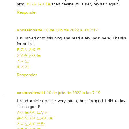
blog,
바카라사이트
then he/she will surely revisit it again.
Responder
oncasinosite
10 de julio de 2022 a las 7:17
I stumbled onto this blog and read a few post here. Thanks
for article.
카지노사이트
온라인카지노
카지노
바카라
Responder
casinositewiki
10 de julio de 2022 a las 7:19
I read articles online very often, but I’m glad I did today.
This is good!
카지노사이트위키
온라인카지노사이트
카지노사이트탑