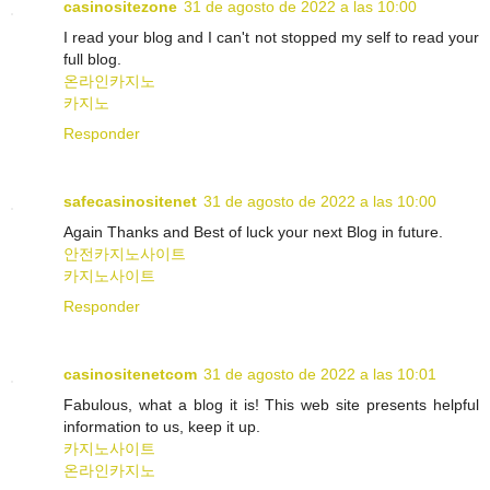
casinositezone
31 de agosto de 2022 a las 10:00
I read your blog and I can't not stopped my self to read your
full blog.
온라인카지노
카지노
Responder
safecasinositenet
31 de agosto de 2022 a las 10:00
Again Thanks and Best of luck your next Blog in future.
안전카지노사이트
카지노사이트
Responder
casinositenetcom
31 de agosto de 2022 a las 10:01
Fabulous, what a blog it is! This web site presents helpful
information to us, keep it up.
카지노사이트
온라인카지노