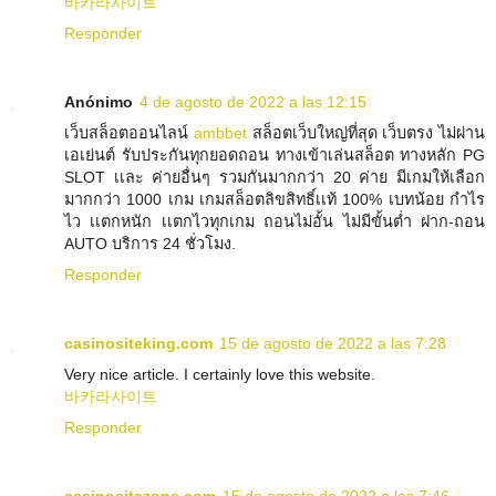
바카라사이트
Responder
Anónimo
4 de agosto de 2022 a las 12:15
เว็บสล็อตออนไลน์
ambbet
สล็อตเว็บใหญ่ที่สุด เว็บตรง ไม่ผ่าน
เอเย่นต์ รับประกันทุกยอดถอน ทางเข้าเล่นสล็อต ทางหลัก PG
SLOT เเละ ค่ายอื่นๆ รวมกันมากกว่า 20 ค่าย มีเกมให้เลือก
มากกว่า 1000 เกม เกมสล็อตลิขสิทธิ์เเท้ 100% เบทน้อย กำไร
ไว เเตกหนัก เเตกไวทุกเกม ถอนไม่อั้น ไม่มีขั้นต่ำ ฝาก-ถอน
AUTO บริการ 24 ชั่วโมง.
Responder
casinositeking.com
15 de agosto de 2022 a las 7:28
Very nice article. I certainly love this website.
바카라사이트
Responder