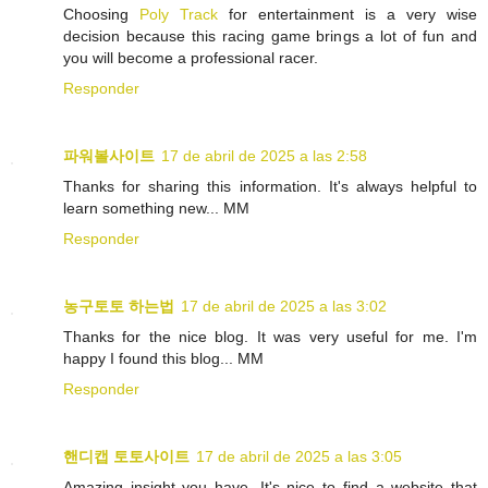
Choosing
Poly Track
for entertainment is a very wise
decision because this racing game brings a lot of fun and
you will become a professional racer.
Responder
파워볼사이트
17 de abril de 2025 a las 2:58
Thanks for sharing this information. It's always helpful to
learn something new... MM
Responder
농구토토 하는법
17 de abril de 2025 a las 3:02
Thanks for the nice blog. It was very useful for me. I'm
happy I found this blog... MM
Responder
핸디캡 토토사이트
17 de abril de 2025 a las 3:05
Amazing insight you have, It's nice to find a website that