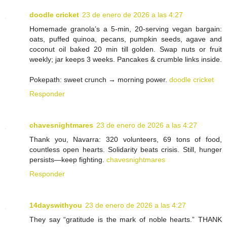
doodle cricket
23 de enero de 2026 a las 4:27
Homemade granola’s a 5-min, 20-serving vegan bargain:
oats, puffed quinoa, pecans, pumpkin seeds, agave and
coconut oil baked 20 min till golden. Swap nuts or fruit
weekly; jar keeps 3 weeks. Pancakes & crumble links inside.
Pokepath: sweet crunch → morning power.
doodle cricket
Responder
chavesnightmares
23 de enero de 2026 a las 4:27
Thank you, Navarra: 320 volunteers, 69 tons of food,
countless open hearts. Solidarity beats crisis. Still, hunger
persists—keep fighting.
chavesnightmares
Responder
14dayswithyou
23 de enero de 2026 a las 4:27
They say “gratitude is the mark of noble hearts.” THANK