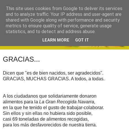
This site uses cookies from Google to deliver its services
and to analyze traffic. Your IP address and user-agent are
shared with Google along with performance and security
metrics to ensure quality of service, generate usage
statistics, and to detect and address abuse.
LEARN MORE
GOT IT
GRACIAS...
Dicen que "es de bien nacidos, ser agradecidos".
GRACIAS, MUCHAS GRACIAS. A todos, a todas.
A los ciudadanos que solidariamente donaron
alimentos para la
La Gran Recogida Navarra,
en la que he tenido el gusto de trabajar-colaborar.
Sin ellos y sin ellas no hubiera sido posible,
casi 69 toneladas de alimentos recogidas,
para los más desfavorecidos de nuestra tierra.