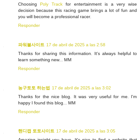
Choosing
Poly Track
for entertainment is a very wise
decision because this racing game brings a lot of fun and
you will become a professional racer.
Responder
파워볼사이트
17 de abril de 2025 a las 2:58
Thanks for sharing this information. It's always helpful to
learn something new... MM
Responder
농구토토 하는법
17 de abril de 2025 a las 3:02
Thanks for the nice blog. It was very useful for me. I'm
happy I found this blog... MM
Responder
핸디캡 토토사이트
17 de abril de 2025 a las 3:05
Amazing insight you have, It's nice to find a website that