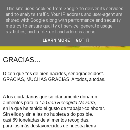
This site uses cookies from Google to deliver its services
and to analyze traffic. Your IP address and user-agent are
shared with Google along with performance and security
metrics to ensure quality of service, generate usage
statistics, and to detect and address abuse.
LEARN MORE
GOT IT
GRACIAS...
Dicen que "es de bien nacidos, ser agradecidos".
GRACIAS, MUCHAS GRACIAS. A todos, a todas.
A los ciudadanos que solidariamente donaron
alimentos para la
La Gran Recogida Navarra,
en la que he tenido el gusto de trabajar-colaborar.
Sin ellos y sin ellas no hubiera sido posible,
casi 69 toneladas de alimentos recogidas,
para los más desfavorecidos de nuestra tierra.