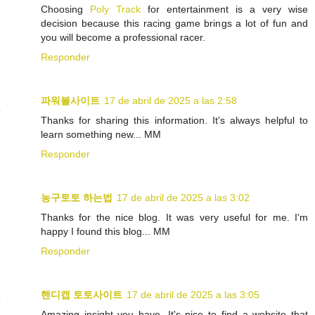
Choosing
Poly Track
for entertainment is a very wise
decision because this racing game brings a lot of fun and
you will become a professional racer.
Responder
파워볼사이트
17 de abril de 2025 a las 2:58
Thanks for sharing this information. It's always helpful to
learn something new... MM
Responder
농구토토 하는법
17 de abril de 2025 a las 3:02
Thanks for the nice blog. It was very useful for me. I'm
happy I found this blog... MM
Responder
핸디캡 토토사이트
17 de abril de 2025 a las 3:05
Amazing insight you have, It's nice to find a website that