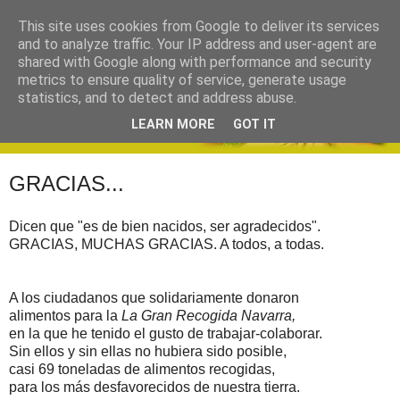
This site uses cookies from Google to deliver its services
and to analyze traffic. Your IP address and user-agent are
shared with Google along with performance and security
metrics to ensure quality of service, generate usage
statistics, and to detect and address abuse.
LEARN MORE
GOT IT
GRACIAS...
Dicen que "es de bien nacidos, ser agradecidos".
GRACIAS, MUCHAS GRACIAS. A todos, a todas.
A los ciudadanos que solidariamente donaron
alimentos para la
La Gran Recogida Navarra,
en la que he tenido el gusto de trabajar-colaborar.
Sin ellos y sin ellas no hubiera sido posible,
casi 69 toneladas de alimentos recogidas,
para los más desfavorecidos de nuestra tierra.