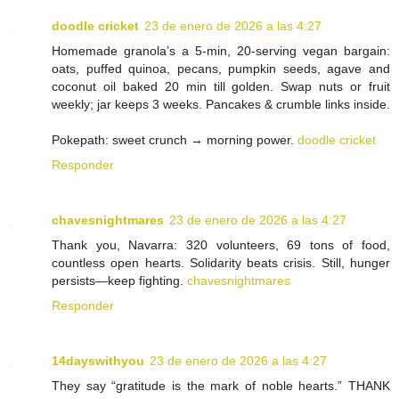
doodle cricket
23 de enero de 2026 a las 4:27
Homemade granola’s a 5-min, 20-serving vegan bargain:
oats, puffed quinoa, pecans, pumpkin seeds, agave and
coconut oil baked 20 min till golden. Swap nuts or fruit
weekly; jar keeps 3 weeks. Pancakes & crumble links inside.
Pokepath: sweet crunch → morning power.
doodle cricket
Responder
chavesnightmares
23 de enero de 2026 a las 4:27
Thank you, Navarra: 320 volunteers, 69 tons of food,
countless open hearts. Solidarity beats crisis. Still, hunger
persists—keep fighting.
chavesnightmares
Responder
14dayswithyou
23 de enero de 2026 a las 4:27
They say “gratitude is the mark of noble hearts.” THANK