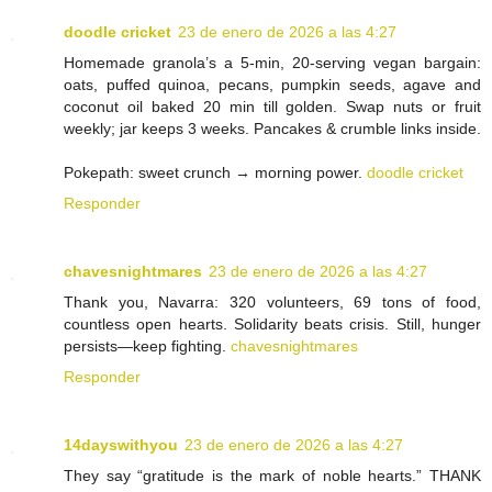
doodle cricket
23 de enero de 2026 a las 4:27
Homemade granola’s a 5-min, 20-serving vegan bargain:
oats, puffed quinoa, pecans, pumpkin seeds, agave and
coconut oil baked 20 min till golden. Swap nuts or fruit
weekly; jar keeps 3 weeks. Pancakes & crumble links inside.
Pokepath: sweet crunch → morning power.
doodle cricket
Responder
chavesnightmares
23 de enero de 2026 a las 4:27
Thank you, Navarra: 320 volunteers, 69 tons of food,
countless open hearts. Solidarity beats crisis. Still, hunger
persists—keep fighting.
chavesnightmares
Responder
14dayswithyou
23 de enero de 2026 a las 4:27
They say “gratitude is the mark of noble hearts.” THANK