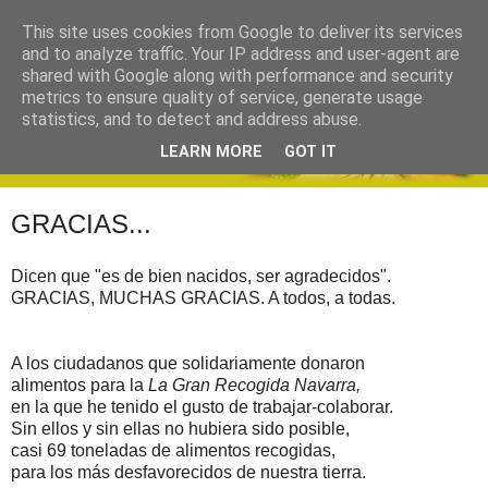
This site uses cookies from Google to deliver its services
and to analyze traffic. Your IP address and user-agent are
shared with Google along with performance and security
metrics to ensure quality of service, generate usage
statistics, and to detect and address abuse.
LEARN MORE
GOT IT
GRACIAS...
Dicen que "es de bien nacidos, ser agradecidos".
GRACIAS, MUCHAS GRACIAS. A todos, a todas.
A los ciudadanos que solidariamente donaron
alimentos para la
La Gran Recogida Navarra,
en la que he tenido el gusto de trabajar-colaborar.
Sin ellos y sin ellas no hubiera sido posible,
casi 69 toneladas de alimentos recogidas,
para los más desfavorecidos de nuestra tierra.