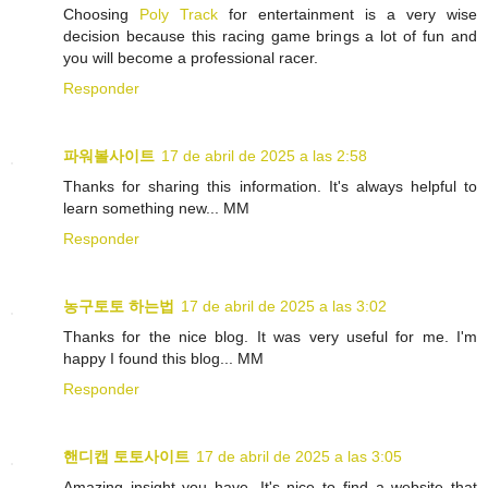
Choosing
Poly Track
for entertainment is a very wise
decision because this racing game brings a lot of fun and
you will become a professional racer.
Responder
파워볼사이트
17 de abril de 2025 a las 2:58
Thanks for sharing this information. It's always helpful to
learn something new... MM
Responder
농구토토 하는법
17 de abril de 2025 a las 3:02
Thanks for the nice blog. It was very useful for me. I'm
happy I found this blog... MM
Responder
핸디캡 토토사이트
17 de abril de 2025 a las 3:05
Amazing insight you have, It's nice to find a website that