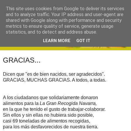
This site uses cookies from Google to deliver its services
and to analyze traffic. Your IP address and user-agent are
shared with Google along with performance and security
metrics to ensure quality of service, generate usage
statistics, and to detect and address abuse.
LEARN MORE
GOT IT
GRACIAS...
Dicen que "es de bien nacidos, ser agradecidos".
GRACIAS, MUCHAS GRACIAS. A todos, a todas.
A los ciudadanos que solidariamente donaron
alimentos para la
La Gran Recogida Navarra,
en la que he tenido el gusto de trabajar-colaborar.
Sin ellos y sin ellas no hubiera sido posible,
casi 69 toneladas de alimentos recogidas,
para los más desfavorecidos de nuestra tierra.