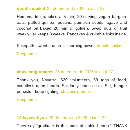
doodle cricket
23 de enero de 2026 a las 4:27
Homemade granola’s a 5-min, 20-serving vegan bargain:
oats, puffed quinoa, pecans, pumpkin seeds, agave and
coconut oil baked 20 min till golden. Swap nuts or fruit
weekly; jar keeps 3 weeks. Pancakes & crumble links inside.
Pokepath: sweet crunch → morning power.
doodle cricket
Responder
chavesnightmares
23 de enero de 2026 a las 4:27
Thank you, Navarra: 320 volunteers, 69 tons of food,
countless open hearts. Solidarity beats crisis. Still, hunger
persists—keep fighting.
chavesnightmares
Responder
14dayswithyou
23 de enero de 2026 a las 4:27
They say “gratitude is the mark of noble hearts.” THANK