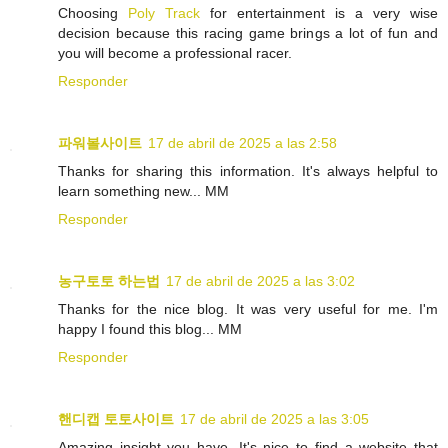
Choosing
Poly Track
for entertainment is a very wise
decision because this racing game brings a lot of fun and
you will become a professional racer.
Responder
파워볼사이트
17 de abril de 2025 a las 2:58
Thanks for sharing this information. It's always helpful to
learn something new... MM
Responder
농구토토 하는법
17 de abril de 2025 a las 3:02
Thanks for the nice blog. It was very useful for me. I'm
happy I found this blog... MM
Responder
핸디캡 토토사이트
17 de abril de 2025 a las 3:05
Amazing insight you have, It's nice to find a website that