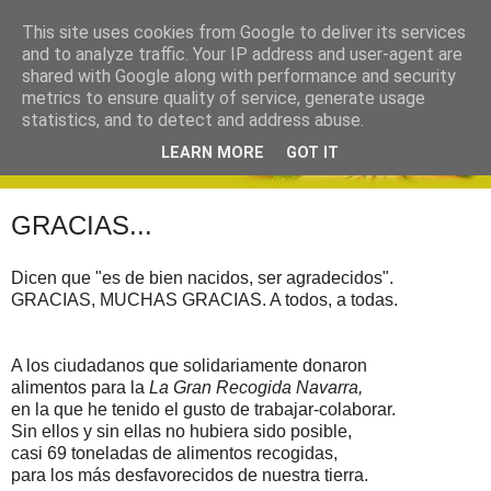
This site uses cookies from Google to deliver its services
and to analyze traffic. Your IP address and user-agent are
shared with Google along with performance and security
metrics to ensure quality of service, generate usage
statistics, and to detect and address abuse.
LEARN MORE
GOT IT
GRACIAS...
Dicen que "es de bien nacidos, ser agradecidos".
GRACIAS, MUCHAS GRACIAS. A todos, a todas.
A los ciudadanos que solidariamente donaron
alimentos para la
La Gran Recogida Navarra,
en la que he tenido el gusto de trabajar-colaborar.
Sin ellos y sin ellas no hubiera sido posible,
casi 69 toneladas de alimentos recogidas,
para los más desfavorecidos de nuestra tierra.