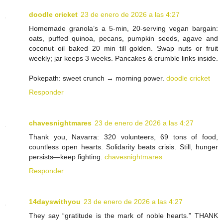
doodle cricket
23 de enero de 2026 a las 4:27
Homemade granola’s a 5-min, 20-serving vegan bargain:
oats, puffed quinoa, pecans, pumpkin seeds, agave and
coconut oil baked 20 min till golden. Swap nuts or fruit
weekly; jar keeps 3 weeks. Pancakes & crumble links inside.
Pokepath: sweet crunch → morning power.
doodle cricket
Responder
chavesnightmares
23 de enero de 2026 a las 4:27
Thank you, Navarra: 320 volunteers, 69 tons of food,
countless open hearts. Solidarity beats crisis. Still, hunger
persists—keep fighting.
chavesnightmares
Responder
14dayswithyou
23 de enero de 2026 a las 4:27
They say “gratitude is the mark of noble hearts.” THANK