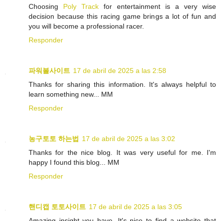
Choosing
Poly Track
for entertainment is a very wise
decision because this racing game brings a lot of fun and
you will become a professional racer.
Responder
파워볼사이트
17 de abril de 2025 a las 2:58
Thanks for sharing this information. It's always helpful to
learn something new... MM
Responder
농구토토 하는법
17 de abril de 2025 a las 3:02
Thanks for the nice blog. It was very useful for me. I'm
happy I found this blog... MM
Responder
핸디캡 토토사이트
17 de abril de 2025 a las 3:05
Amazing insight you have, It's nice to find a website that